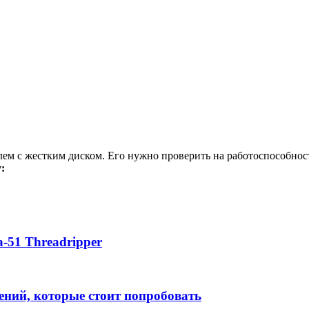
лем с жестким диском. Его нужно проверить на работоспособнос
:
-51 Threadripper
ений, которые стоит попробовать