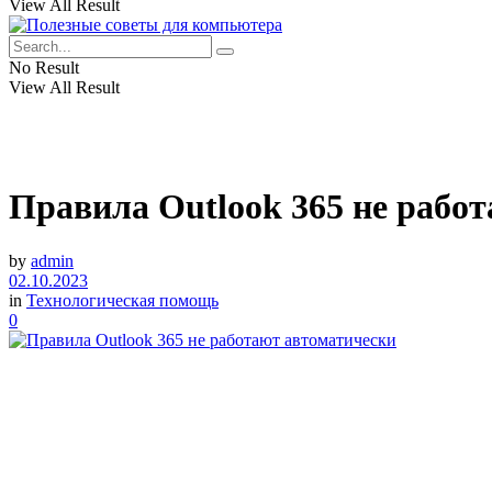
View All Result
No Result
View All Result
Правила Outlook 365 не рабо
by
admin
02.10.2023
in
Технологическая помощь
0