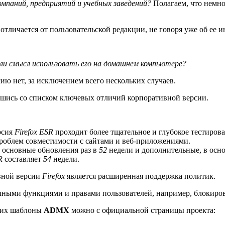
компаний, предприятий и учебных заведений?
Полагаем, что немно
отличается от пользовательской редакции, не говоря уже об ее 
 ли смысл использовать его на домашнем компьютере?
ию нет, за исключением всего нескольких случаев.
ившись со списком ключевых отличий корпоративной версии.
рсия
Firefox ESR
проходит более тщательное и глубокое тестирова
облем совместимости с сайтами и веб-приложениями.
 основные обновления раз в
52
недели и дополнительные, в осно
R
составляет
54
недели.
вной версии
Firefox
является расширенная поддержка политик.
чными функциями и правами пользователей, например, блокиро
ь их шаблоны
ADMX
можно с официальной страницы проекта: