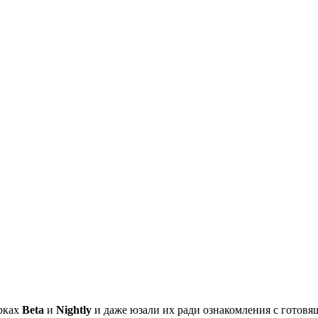
рках
Beta
и
Nightly
и даже юзали их ради ознакомления с готов