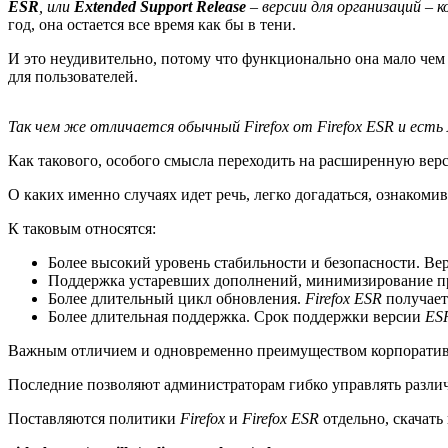
ESR
, или
Extended Support Release
– версии для организаций – 
год, она остается все время как бы в тени.
И это неудивительно, потому что функционально она мало чем 
для пользователей.
Так чем же отличается обычный Firefox от Firefox ESR и есть
Как такового, особого смысла переходить на расширенную верс
О каких именно случаях идет речь, легко догадаться, ознаком
К таковым относятся:
Более высокий уровень стабильности и безопасности. Ве
Поддержка устаревших дополнений, минимизирование пр
Более длительный цикл обновления.
Firefox ESR
получает
Более длительная поддержка. Срок поддержки версии
ES
Важным отличием и одновременно преимуществом корпорати
Последние позволяют администраторам гибко управлять разли
Поставляются политики
Firefox
и
Firefox ESR
отдельно, скачат