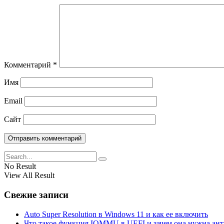
Комментарий
*
Имя
Email
Сайт
No Result
View All Result
Свежие записи
Auto Super Resolution в Windows 11 и как ее включить
Что такое функция IOMMU в UEFI и зачем она нужна ан