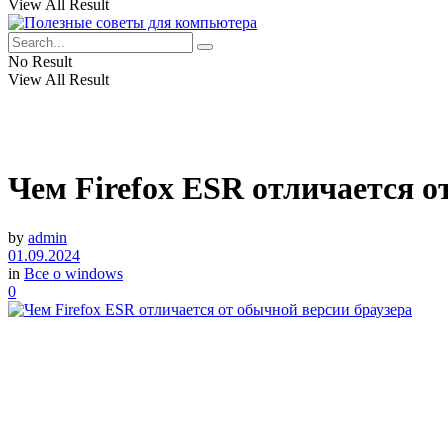
View All Result
No Result
View All Result
Чем Firefox ESR отличается о
by
admin
01.09.2024
in
Все о windows
0