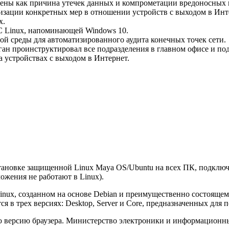
лены как причина утечек данных и компрометации вредоносных
изации конкретных мер в отношении устройств с выходом в Инт
x.
 Linux, напоминающей Windows 10.
 среды для автоматизированного аудита конечных точек сети.
ан проинструктировал все подразделения в главном офисе и по
а устройствах с выходом в Интернет.
становке защищенной Linux Maya OS/Ubuntu на всех ПК, подклю
ожения не работают в Linux).
Linux, созданном на основе Debian и преимущественно состояще
 в трех версиях: Desktop, Server и Core, предназначенных для 
ую версию браузера. Министерство электроники и информационн