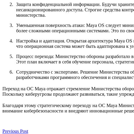
Защита конфиденциальной информации. Будучи храните
несанкционированного доступа. Строгие средства контр
министерства.
Уменьшенная поверхность атаки: Maya OS следует миним
более сложными операционными системами. Это по своей
Настройка и адаптация. Открытая архитектура Maya OS 
что операционная система может быть адаптирована к у
Процесс перехода: Министерство обороны разработало 
Этот план включает в себя обучение персонала, стратег
Сотрудничество с экспертами. Решение Министерства о
разработчиками программного обеспечения и специалист
Переход на ОС Maya отражает стремление Министерства оборон
Поскольку киберугрозы продолжают развиваться, такие упре
Благодаря этому стратегическому переходу на ОС Maya Минист
внимание кибербезопасности и внедряют инновационные решен
Previous Post