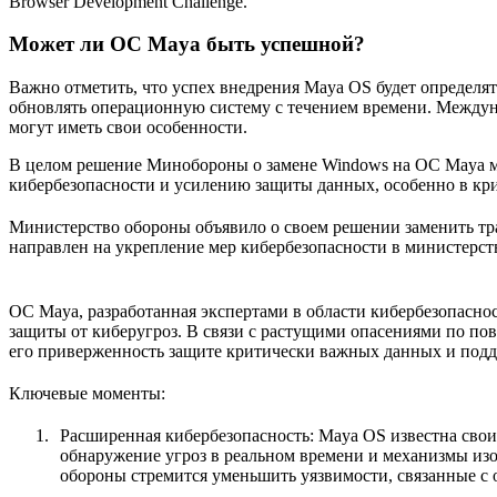
Browser Development Challenge.
Может ли ОС Maya быть успешной?
Важно отметить, что успех внедрения Maya OS будет определя
обновлять операционную систему с течением времени. Междун
могут иметь свои особенности.
В целом решение Минобороны о замене Windows на ОС Maya м
кибербезопасности и усилению защиты данных, особенно в кр
Министерство обороны объявило о своем решении заменить т
направлен на укрепление мер кибербезопасности в министерс
ОС Maya, разработанная экспертами в области кибербезопас
защиты от киберугроз. В связи с растущими опасениями по п
его приверженность защите критически важных данных и под
Ключевые моменты:
Расширенная кибербезопасность: Maya OS известна св
обнаружение угроз в реальном времени и механизмы из
обороны стремится уменьшить уязвимости, связанные 