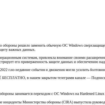
тво обороны решило заменить обычную ОС Windows сверхзащище
ащиту важных данных.
 операционным системам, привлекла внимание своими расширен
стрирует его приверженность защите данных и обеспечению на
2022 г.но недавние события и движения могли усилить болтовню
Ё БЕСПЛАТНО, в нашем закрытом телеграмм канале — Подписы
бороны занимается переходом с ОС Windows на Hardened Linux н
ые инциденты Министерства обороны (CIRA) выпустила руковод