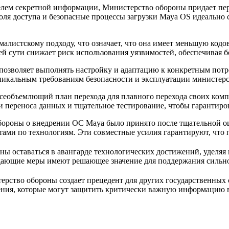
лем секретной информации, Министерство обороны придает пер
оля доступа и безопасные процессы загрузки Maya OS идеально 
алистскому подходу, что означает, что она имеет меньшую код
 сути снижает риск использования уязвимостей, обеспечивая б
позволяет выполнять настройку и адаптацию к конкретным потр
никальным требованиям безопасности и эксплуатации министерс
всеобъемлющий план перехода для плавного перехода своих ко
ии переноса данных и тщательное тестирование, чтобы гарантиро
бороны о внедрении ОС Maya было принято после тщательной оце
ами по технологиям. Эти совместные усилия гарантируют, что 
ы оставаться в авангарде технологических достижений, уделяя
ждающие меры имеют решающее значение для поддержания сильн
ерство обороны создает прецедент для других государственных 
ия, которые могут защитить критически важную информацию во