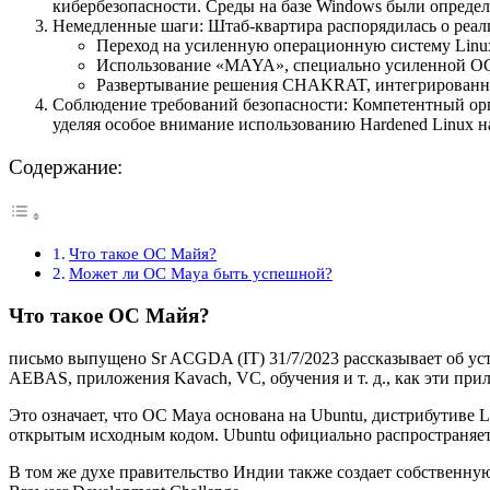
кибербезопасности. Среды на базе Windows были опреде
Немедленные шаги: Штаб-квартира распорядилась о реал
Переход на усиленную операционную систему Linu
Использование «MAYA», специально усиленной ОС
Развертывание решения CHAKRAT, интегрированной
Соблюдение требований безопасности: Компетентный орг
уделяя особое внимание использованию Hardened Linux н
Содержание:
Что такое ОС Майя?
Может ли ОС Maya быть успешной?
Что такое ОС Майя?
письмо выпущено Sr ACGDA (IT) 31/7/2023 рассказывает об у
AEBAS, приложения Kavach, VC, обучения и т. д., как эти прил
Это означает, что ОС Maya основана на Ubuntu, дистрибутиве 
открытым исходным кодом. Ubuntu официально распространяется
В том же духе правительство Индии также создает собственн