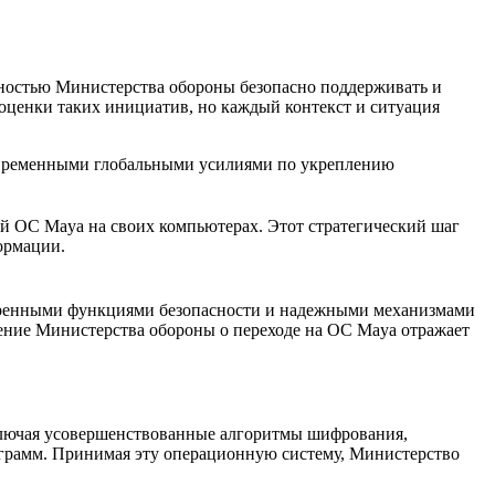
обностью Министерства обороны безопасно поддерживать и
оценки таких инициатив, но каждый контекст и ситуация
овременными глобальными усилиями по укреплению
 ОС Maya на своих компьютерах. Этот стратегический шаг
ормации.
ширенными функциями безопасности и надежными механизмами
ение Министерства обороны о переходе на ОС Maya отражает
ключая усовершенствованные алгоритмы шифрования,
грамм. Принимая эту операционную систему, Министерство