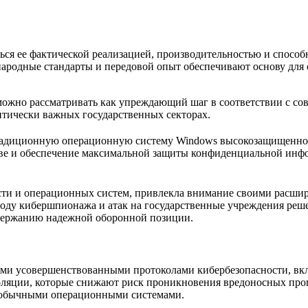
ться ее фактической реализацией, производительностью и спос
ародные стандарты и передовой опыт обеспечивают основу для 
ожно рассматривать как упреждающий шаг в соответствии с с
итически важных государственных секторах.
радиционную операционную систему Windows высокозащищенной
тве и обеспечение максимальной защиты конфиденциальной инф
ности и операционных систем, привлекла внимание своими рас
оводу кибершпионажа и атак на государственные учреждения реш
держанию надежной оборонной позиции.
оими усовершенствованными протоколами кибербезопасности, в
оляции, которые снижают риск проникновения вредоносных про
с обычными операционными системами.