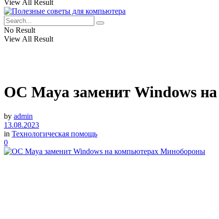
View All Result
No Result
View All Result
ОС Maya заменит Windows н
by
admin
13.08.2023
in
Технологическая помощь
0