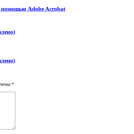
с помощью Adobe Acrobat
влено)
влено)
ечены
*