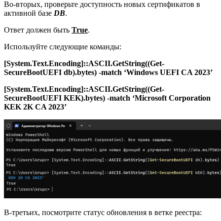
Во-вторых, проверьте доступность новых сертификатов в
активной базе
DB
.
Ответ должен быть
True
.
Используйте следующие команды:
[System.Text.Encoding]::ASCII.GetString((Get-
SecureBootUEFI db).bytes) -match ‘Windows UEFI CA 2023’
[System.Text.Encoding]::ASCII.GetString((Get-
SecureBootUEFI KEK).bytes) -match ‘Microsoft Corporation
KEK 2K CA 2023’
В-третьих, посмотрите статус обновления в ветке реестра: