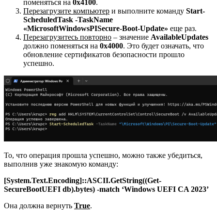
поменяться на
0x4100
.
Перезагрузите компьютер
и выполните команду
Start-
ScheduledTask -TaskName
«MicrosoftWindowsPISecure-Boot-Update»
еще раз.
Перезагрузитесь повторно
– значение
AvailableUpdates
должно поменяться на
0x4000
. Это будет означать, что
обновление сертификатов безопасности прошло
успешно.
То, что операция прошла успешно, можно также убедиться,
выполнив уже знакомую команду:
[System.Text.Encoding]::ASCII.GetString((Get-
SecureBootUEFI db).bytes) -match ‘Windows UEFI CA 2023’
Она должна вернуть
True
.