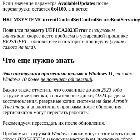
Если значение параметра
AvailableUpdates
после
перезагрузки остается
0x4100
, а в ветке:
HKLMSYSTEMCurrentControlSetControlSecureBootServicin
Появился параметр
UEFICA2023Error
с
ненулевым
значением
, скорее всего проблема в устаревшей прошивке
BIOS/UEFI
– обновите ее и повторите процедуру
(лучше с
самого начала)
.
Что еще нужно знать
Эта инструкция применима только к Windows 11
, так как
Windows 10 более
не получает обновлений
.
Важно также отметить, что созданные до
мая 2023 года
загрузочные флешки, спасательные диски,
OEM
-разделы
восстановления, резервные копии системы на базе
Acronis
True Image
и аналогичных программ после обновления
сертификатов могут перестать работать.
Рекомендуем пересоздать их после обновления.
Проблемы с загрузкой
Windows
также могут возникнуть после
сброса
BIOS/UEFI
к заводским настройкам, поскольку сброс