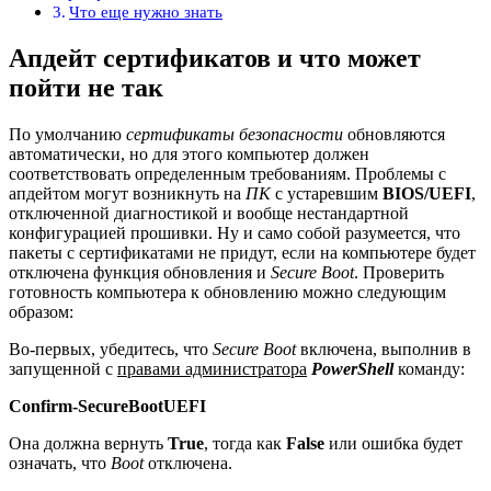
Что еще нужно знать
Апдейт сертификатов и что может
пойти не так
По умолчанию
сертификаты безопасности
обновляются
автоматически, но для этого компьютер должен
соответствовать определенным требованиям. Проблемы с
апдейтом могут возникнуть на
ПК
с устаревшим
BIOS/UEFI
,
отключенной диагностикой и вообще нестандартной
конфигурацией прошивки. Ну и само собой разумеется, что
пакеты с сертификатами не придут, если на компьютере будет
отключена функция обновления и
Secure Boot
. Проверить
готовность компьютера к обновлению можно следующим
образом:
Во-первых, убедитесь, что
Secure Boot
включена, выполнив в
запущенной с
правами администратора
PowerShell
команду:
Confirm-SecureBootUEFI
Она должна вернуть
True
, тогда как
False
или ошибка будет
означать, что
Boot
отключена.