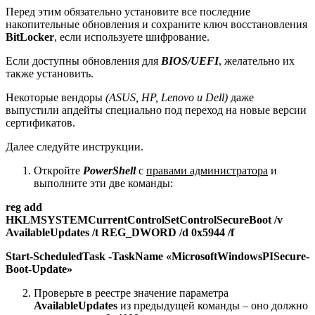
Перед этим обязательно установите все последние
накопительные обновления и сохраните ключ восстановления
BitLocker
, если используете шифрование.
Если доступны обновления для
BIOS/UEFI
, желательно их
также установить.
Некоторые вендоры
(ASUS, HP, Lenovo и Dell)
даже
выпустили апдейты специально под переход на новые версии
сертификатов.
Далее следуйте инструкции.
Откройте
PowerShell
с
правами администратора
и
выполните эти две команды:
reg add
HKLMSYSTEMCurrentControlSetControlSecureBoot /v
AvailableUpdates /t REG_DWORD /d 0x5944 /f
Start-ScheduledTask -TaskName «MicrosoftWindowsPISecure-
Boot-Update»
Проверьте в реестре значение параметра
AvailableUpdates
из предыдущей команды – оно должно