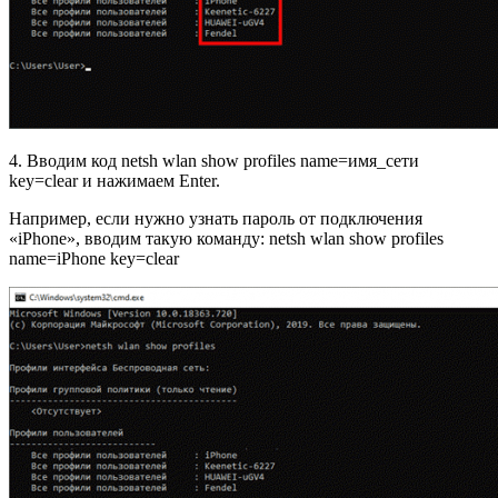
4. Вводим код netsh wlan show profiles name=имя_сети
key=clear и нажимаем Enter.
Например, если нужно узнать пароль от подключения
«iPhone», вводим такую команду: netsh wlan show profiles
name=iPhone key=clear