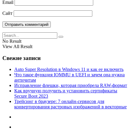
Email
Сайт
No Result
View All Result
Свежие записи
Auto Super Resolution в Windows 11 и как ее включить
Что такое функция IOMMU в UEFI и зачем она нужна
античитам
Исправление флешки, которая приобрела RAW-формат
Как вручную получить и установить сертификаты
Secure Boot 2023
Трейсинг в браузере: 7 онлайн-сервисов для
конвертирования растровых изображений в векторные