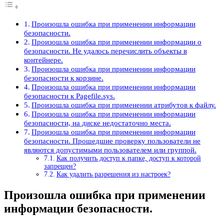
Произошла ошибка при применении информации
безопасности.
Произошла ошибка при применении информации о
безопасности. Не удалось перечислить объекты в
контейнере.
Произошла ошибка при применении информации
безопасности к корзине.
Произошла ошибка при применении информации
безопасности к Pagefile.sys.
Произошла ошибка при применении атрибутов к файлу.
Произошла ошибка при применении информации
безопасности, на диске недостаточно места.
Произошла ошибка при применении информации
безопасности. Прошедшие проверку пользователи не
являются допустимыми пользователем или группой.
Как получить доступ к папке, доступ к которой
запрещен?
Как удалить разрешения из настроек?
Произошла ошибка при применении
информации безопасности.