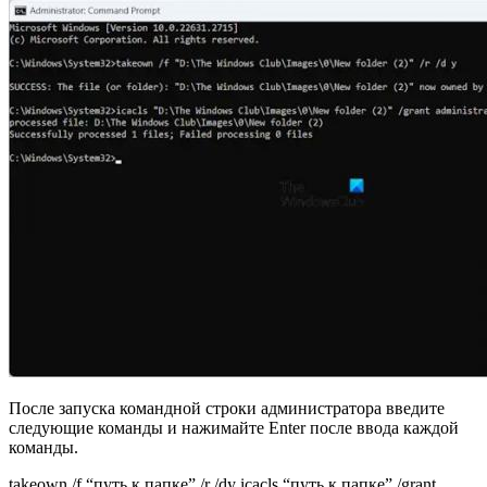
После запуска командной строки администратора введите
следующие команды и нажимайте Enter после ввода каждой
команды.
takeown /f “путь к папке” /r /dy icacls “путь к папке” /grant