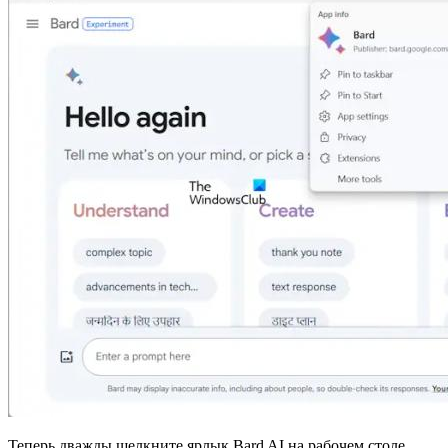
Теперь дважды щелкните ярлык Bard AI на рабочем столе,