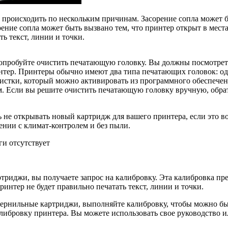
т происходить по нескольким причинам. Засорение сопла может
ие сопла может быть вызвано тем, что принтер открыт в местах
ть текст, линии и точки.
опробуйте очистить печатающую головку. Вы должны посмотреть
нтер. Принтеры обычно имеют два типа печатающих головок: одн
стки, который можно активировать из программного обеспечени
ом. Если вы решите очистить печатающую головку вручную, обра
сь не открывать новый картридж для вашего принтера, если это
ении с климат-контролем и без пыли.
ги отсутствует
ртриджи, вы получаете запрос на калибровку. Эта калибровка п
ринтер не будет правильно печатать текст, линии и точки.
 чернильные картриджи, выполняйте калибровку, чтобы можно б
либровку принтера. Вы можете использовать свое руководство ил