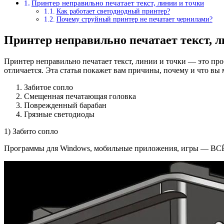
Принтер неправильно печатает текст, линии и точки
Как работает светодиодный принтер?
Почему струйный принтер не печатает чернилами?
Принтер неправильно печатает текст, л
Принтер неправильно печатает текст, линии и точки — это пр
отличается. Эта статья покажет вам причины, почему и что вы 
Забитое сопло
Смещенная печатающая головка
Поврежденный барабан
Грязные светодиоды
1) Забито сопло
Программы для Windows, мобильные приложения, игры — ВС