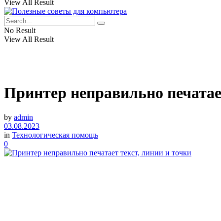
View All Result
No Result
View All Result
Принтер неправильно печатает
by
admin
03.08.2023
in
Технологическая помощь
0