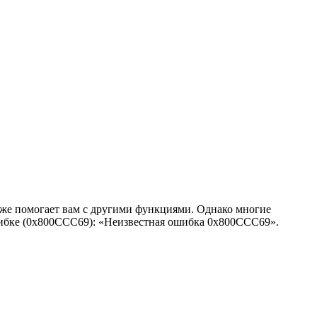
акже помогает вам с другими функциями. Однако многие
ошибке (0x800CCC69): «Неизвестная ошибка 0x800CCC69».