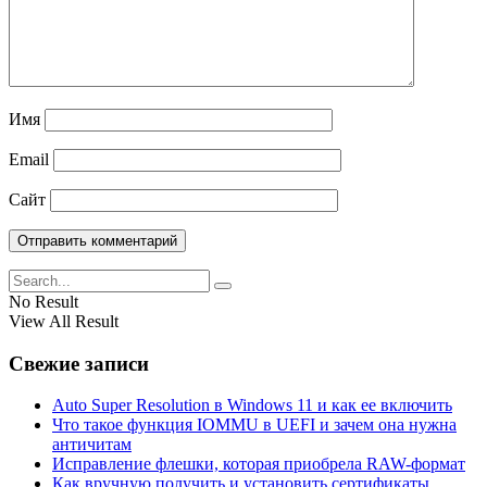
Имя
Email
Сайт
No Result
View All Result
Свежие записи
Auto Super Resolution в Windows 11 и как ее включить
Что такое функция IOMMU в UEFI и зачем она нужна
античитам
Исправление флешки, которая приобрела RAW-формат
Как вручную получить и установить сертификаты