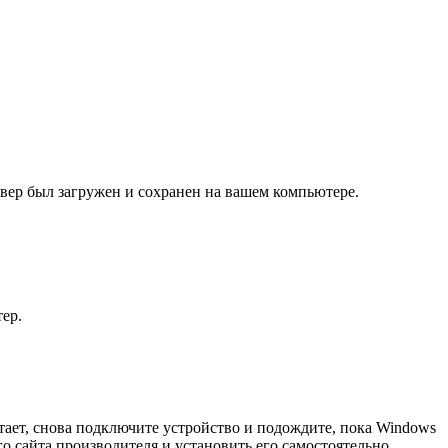
йвер был загружен и сохранен на вашем компьютере.
ер.
отает, снова подключите устройство и подождите, пока Windows
 сайта производителя и установить его самостоятельно.