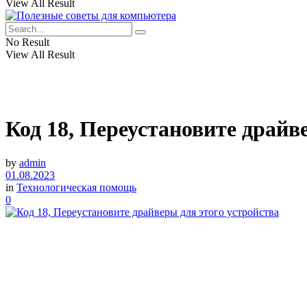
View All Result
No Result
View All Result
Код 18, Переустановите драйв
by
admin
01.08.2023
in
Технологическая помощь
0