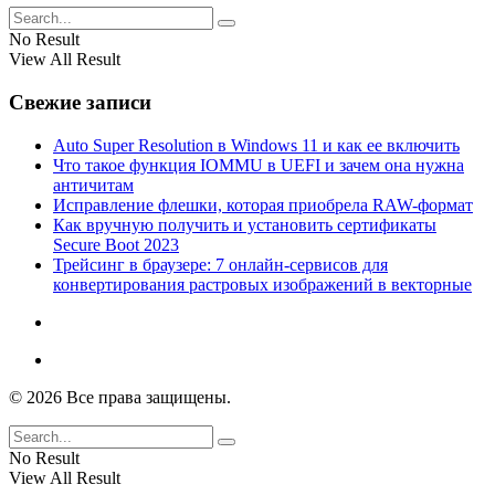
No Result
View All Result
Свежие записи
Auto Super Resolution в Windows 11 и как ее включить
Что такое функция IOMMU в UEFI и зачем она нужна
античитам
Исправление флешки, которая приобрела RAW-формат
Как вручную получить и установить сертификаты
Secure Boot 2023
Трейсинг в браузере: 7 онлайн-сервисов для
конвертирования растровых изображений в векторные
© 2026 Все права защищены.
No Result
View All Result