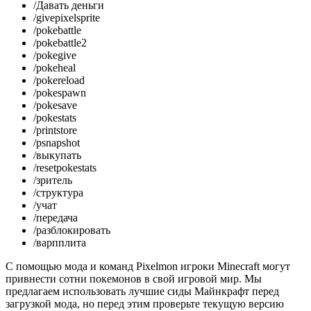
/Давать деньги
/givepixelsprite
/pokebattle
/pokebattle2
/pokegive
/pokeheal
/pokereload
/pokespawn
/pokesave
/pokestats
/printstore
/psnapshot
/выкупать
/resetpokestats
/зритель
/структура
/учат
/передача
/разблокировать
/варпплита
С помощью мода и команд Pixelmon игроки Minecraft могут
привнести сотни покемонов в свой игровой мир. Мы
предлагаем использовать лучшие сиды Майнкрафт перед
загрузкой мода, но перед этим проверьте текущую версию