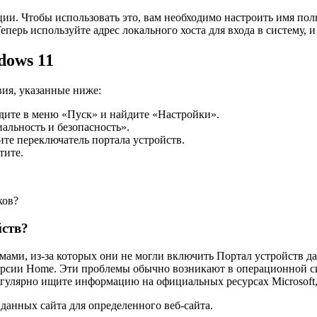
. Чтобы использовать это, вам необходимо настроить имя польз
ерь используйте адрес локального хоста для входа в систему, и 
dows 11
ия, указанные ниже:
йдите в меню «Пуск» и найдите «Настройки».
альность и безопасность».
те переключатель портала устройств.
тите.
ков?
йств?
емами, из-за которых они не могли включить Портал устройств 
е в версии Home. Эти проблемы обычно возникают в операционно
егулярно ищите информацию на официальных ресурсах Microsoft,
данных сайта для определенного веб-сайта.