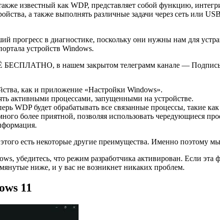
также известный как WDP, представляет собой функцию, интегр
ройства, а также выполнять различные задачи через сеть или U
ий прогресс в диагностике, поскольку они нужны нам для устр
ортала устройств Windows.
Ё БЕСПЛАТНО, в нашем закрытом телеграмм канале — Подписы
йства, как и приложение «Настройки Windows».
лять активными процессами, запущенными на устройстве.
ерь WDP будет обрабатывать все связанные процессы, такие как 
амного более приятной, позволяя использовать чередующиеся пр
формация.
 этого есть некоторые другие преимущества. Именно поэтому м
ows, убедитесь, что режим разработчика активирован. Если эта ф
помянутые ниже, и у вас не возникнет никаких проблем.
ows 11