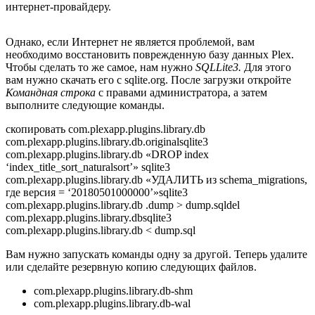
интернет-провайдеру.
Однако, если Интернет не является проблемой, вам
необходимо восстановить поврежденную базу данных Plex.
Чтобы сделать то же самое, нам нужно
SQLLite3.
Для этого
вам нужно скачать его с sqlite.org. После загрузки откройте
Командная строка
с правами администратора, а затем
выполните следующие команды.
скопировать com.plexapp.plugins.library.db
com.plexapp.plugins.library.db.originalsqlite3
com.plexapp.plugins.library.db «DROP index
‘index_title_sort_naturalsort’» sqlite3
com.plexapp.plugins.library.db «УДАЛИТЬ из schema_migrations,
где версия = ‘20180501000000’»sqlite3
com.plexapp.plugins.library.db .dump > dump.sqldel
com.plexapp.plugins.library.dbsqlite3
com.plexapp.plugins.library.db < dump.sql
Вам нужно запускать команды одну за другой. Теперь удалите
или сделайте резервную копию следующих файлов.
com.plexapp.plugins.library.db-shm
com.plexapp.plugins.library.db-wal