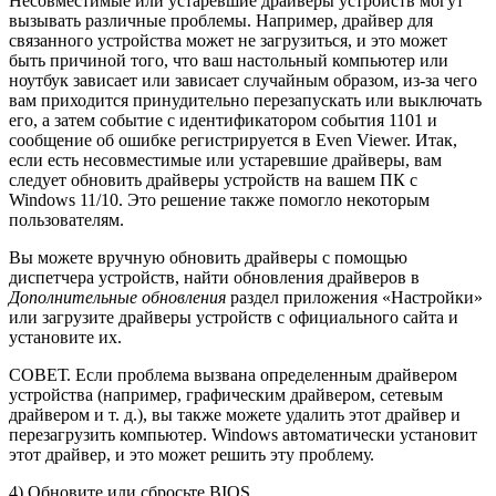
Несовместимые или устаревшие драйверы устройств могут
вызывать различные проблемы. Например, драйвер для
связанного устройства может не загрузиться, и это может
быть причиной того, что ваш настольный компьютер или
ноутбук зависает или зависает случайным образом, из-за чего
вам приходится принудительно перезапускать или выключать
его, а затем событие с идентификатором события 1101 и
сообщение об ошибке регистрируется в Even Viewer. Итак,
если есть несовместимые или устаревшие драйверы, вам
следует обновить драйверы устройств на вашем ПК с
Windows 11/10. Это решение также помогло некоторым
пользователям.
Вы можете вручную обновить драйверы с помощью
диспетчера устройств, найти обновления драйверов в
Дополнительные обновления
раздел приложения «Настройки»
или загрузите драйверы устройств с официального сайта и
установите их.
СОВЕТ. Если проблема вызвана определенным драйвером
устройства (например, графическим драйвером, сетевым
драйвером и т. д.), вы также можете удалить этот драйвер и
перезагрузить компьютер. Windows автоматически установит
этот драйвер, и это может решить эту проблему.
4) Обновите или сбросьте BIOS