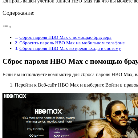
контроль вашей учетной записи HBO Max так что вы можете ве
Содержание:
Сброс пароля HBO Max с помощью браузера
Сбросить пароль HBO Max на мобильном телефоне
Сброс пароля HBO Max во время входа в систему
Сброс пароля HBO Max с помощью брау
Если вы используете компьютер для сброса пароля HBO Max, ва
Перейти к Веб-сайт HBO Max и выберите Войти в правом