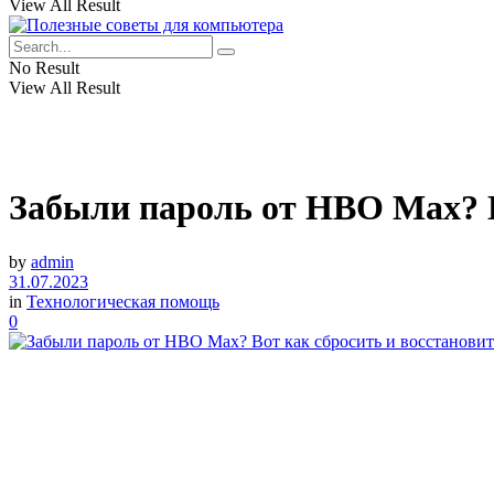
View All Result
No Result
View All Result
Забыли пароль от HBO Max? В
by
admin
31.07.2023
in
Технологическая помощь
0