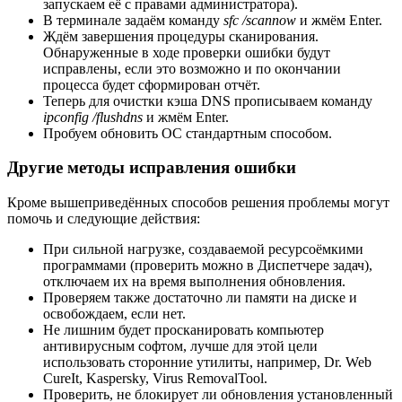
запускаем её с правами администратора).
В терминале задаём команду
sfc /scannow
и жмём Enter.
Ждём завершения процедуры сканирования.
Обнаруженные в ходе проверки ошибки будут
исправлены, если это возможно и по окончании
процесса будет сформирован отчёт.
Теперь для очистки кэша DNS прописываем команду
ipconfig /flushdns
и жмём Enter.
Пробуем обновить ОС стандартным способом.
Другие методы исправления ошибки
Кроме вышеприведённых способов решения проблемы могут
помочь и следующие действия:
При сильной нагрузке, создаваемой ресурсоёмкими
программами (проверить можно в Диспетчере задач),
отключаем их на время выполнения обновления.
Проверяем также достаточно ли памяти на диске и
освобождаем, если нет.
Не лишним будет просканировать компьютер
антивирусным софтом, лучше для этой цели
использовать сторонние утилиты, например, Dr. Web
CureIt, Kaspersky, Virus RemovalTool.
Проверить, не блокирует ли обновления установленный