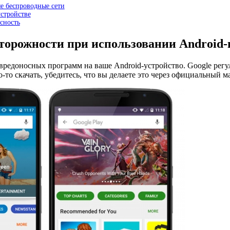
е беспроводные сети
устройстве
сность
торожности при использовании Android
редоносных программ на ваше Android-устройство. Google регул
-то скачать, убедитесь, что вы делаете это через официальный 