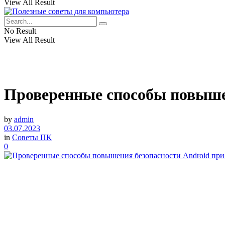
View All Result
No Result
View All Result
Проверенные способы повышен
by
admin
03.07.2023
in
Советы ПК
0