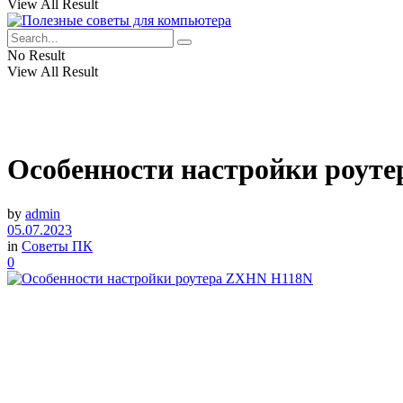
View All Result
No Result
View All Result
Особенности настройки роут
by
admin
05.07.2023
in
Советы ПК
0