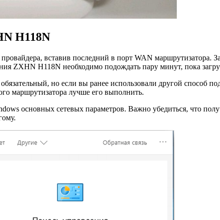
XHN H118N
ю провайдера, вставив последний в порт WAN маршрутизатора. З
чения ZXHN H118N необходимо подождать пару минут, пока загр
 обязательный, но если вы ранее использовали другой способ п
го маршрутизатора лучше его выполнить.
ndows основных сетевых параметров. Важно убедиться, что получ
гому.