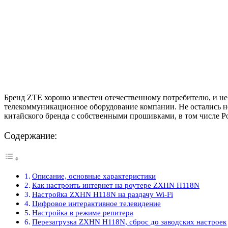
Бренд ZTE хорошо известен отечественному потребителю, и не
телекоммуникационное оборудование компании. Не остались н
китайского бренда с собственными прошивками, в том числе 
Содержание:
Описание, основные характеристики
Как настроить интернет на роутере ZXHN H118N
Настройка ZXHN H118N на раздачу Wi-Fi
Цифровое интерактивное телевидение
Настройка в режиме репитера
Перезагрузка ZXHN H118N, сброс до заводских настроек