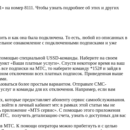
 на номер 8111. Чтобы узнать подробнее об этих и других
ть и как она была подключена. То есть, любой из описанных в
ительное ознакомление с подключенными подписками и уже
 помощью специальной USSD-команды. Наберите на своем
ункт «Ваши платные услуги». Спустя некоторое время на ваш
все подписки на МТС, то наберите команду *152#
и зайдя в
ешном отключении всех платных подписок. Приведенная выше
ами.
зоваться более простым вариантом. Отправьте СМС-
 услуг и команды для их отключения. Например, если вам
х, которые предоставляет абоненту сервис самообслуживания.
 войти в личный кабинет мтс в рамках этой статьи мы не
вить приложение «MTS сервис». С помощью этого приложения
ТС, получить детализацию счета, узнать о доступных для вас
ов МТС. К помощи оператора можно прибегнуть и с целью