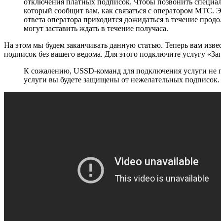
отключения платных подписок. Чтобы позвонить специал
который сообщит вам, как связаться с оператором МТС. Э
ответа оператора приходится дожидаться в течение продо
могут заставить ждать в течение получаса.
На этом мы будем заканчивать данную статью. Теперь вам изве
подписок без вашего ведома. Для этого подключите услугу «За
К сожалению, USSD-команд для подключения услуги не п
услуги вы будете защищены от нежелательных подписок.