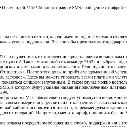
D-командой *152*2# или отправьте SMS-сообщение с цифрой «1»
льны независимо от того, какую именно подписку нужно отключи
е, какая услуга подключена. Все способы предполагают предвар
МТС и осуществить их отключение представляется возможным с
е пункт 2. Также можно набрать команду *152#
и выбрать подп
исках и командами для их отключения. Если нужно отключить 
«Отписаться». После этого должно прийти уведомление об усп
ль расходов». Здесь вы можете управлять всеми платными услуг
показаться слишком запутанным. В таком случае можно восполь
т SMS, в котором будут указаны названия подключенных платных
*29#
.
 подписки на МТС обязательно следует упомянуть о возможностя
а вашем номере и осуществить их отключение. Рассказывать как
 в личный кабинет используется телефон, то рекомендуем устано
других операций. Например, сменить тариф, пополнить баланс М
мы решаем посредством обращения в службу поддержки клиент