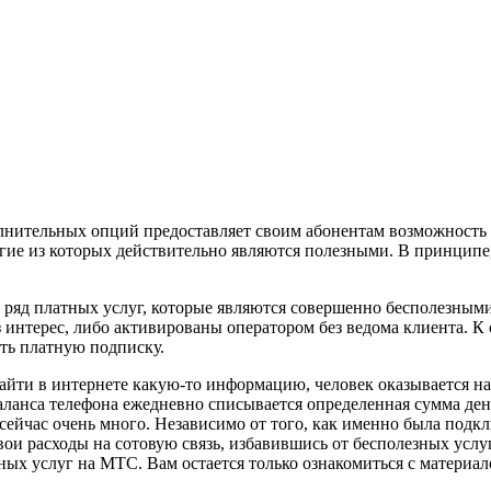
лнительных опций предоставляет своим абонентам возможность
гие из которых действительно являются полезными. В принципе,
н ряд платных услуг, которые являются совершенно бесполезны
 интерес, либо активированы оператором без ведома клиента. К
ть платную подписку.
найти в интернете какую-то информацию, человек оказывается на
аланса телефона ежедневно списывается определенная сумма денег
сейчас очень много. Независимо от того, как именно была подкл
и расходы на сотовую связь, избавившись от бесполезных услуг. 
х услуг на МТС. Вам остается только ознакомиться с материало