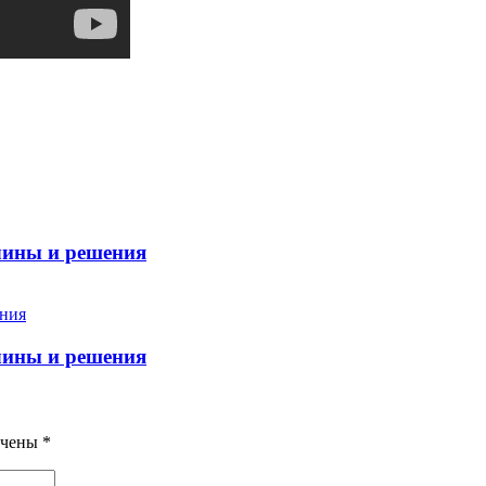
чины и решения
чины и решения
ечены
*