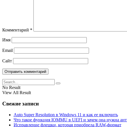
Комментарий
*
Имя
Email
Сайт
No Result
View All Result
Свежие записи
Auto Super Resolution в Windows 11 и как ее включить
Что такое функция IOMMU в UEFI и зачем она нужна ан
Исправление флешки, которая приобрела RAW-формат