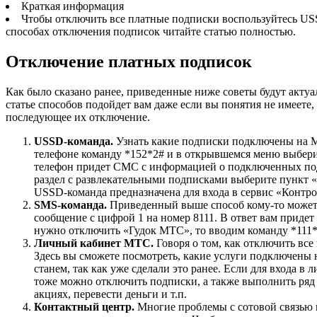
Краткая информация
Чтобы отключить все платные подписки воспользуйтесь USS
способах отключения подписок читайте статью полностью.
Отключение платных подписок
Как было сказано ранее, приведенные ниже советы будут актуа
статье способов подойдет вам даже если вы понятия не имеет
последующее их отключение.
USSD-команда.
Узнать какие подписки подключены на 
телефоне команду *152*2#
и в открывшемся меню выберит
телефон придет СМС с информацией о подключенных подп
раздел с развлекательными подписками выберите пункт 
USSD-команда предназначена для входа в сервис «Контро
SMS-команда.
Приведенный выше способ кому-то может 
сообщение с цифрой 1 на номер 8111. В ответ вам приде
нужно отключить «Гудок МТС», то вводим команду *111
Личный кабинет МТС.
Говоря о том, как отключить все
Здесь вы сможете посмотреть, какие услуги подключены н
станем, так как уже сделали это ранее. Если для входа
тоже можно отключить подписки, а также выполнить ряд 
акциях, перевести деньги и т.п.
Контактный центр.
Многие проблемы с сотовой связью 