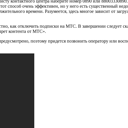
исту контактного центра наберите номер 0890
или 88003330890
тот способ очень эффективен, но у него есть существенный недо
лжительного времени. Разумеется, здесь многое зависит от загру
стно, как отключить подписки на МТС. В завершении следует ск
прет контента от МТС».
редусмотрено, поэтому придется позвонить оператору или восп