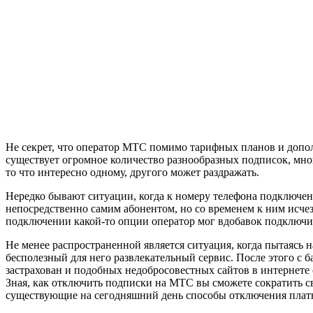
Не секрет, что оператор МТС помимо тарифных планов и допо
существует огромное количество разнообразных подписок, мно
то что интересно одному, другого может раздражать.
Нередко бывают ситуации, когда к номеру телефона подключе
непосредственно самим абонентом, но со временем к ним исчез
подключении какой-то опции оператор мог вдобавок подключи
Не менее распространенной является ситуация, когда пытаясь 
бесполезный для него развлекательный сервис. После этого с б
застрахован и подобных недобросовестных сайтов в интернете 
Зная, как отключить подписки на МТС вы сможете сократить сво
существующие на сегодняшний день способы отключения платны