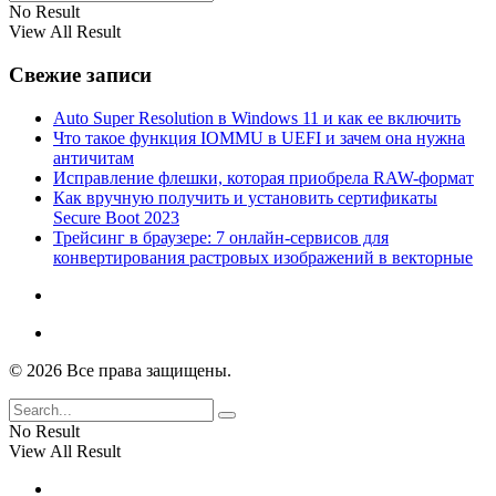
No Result
View All Result
Свежие записи
Auto Super Resolution в Windows 11 и как ее включить
Что такое функция IOMMU в UEFI и зачем она нужна
античитам
Исправление флешки, которая приобрела RAW-формат
Как вручную получить и установить сертификаты
Secure Boot 2023
Трейсинг в браузере: 7 онлайн-сервисов для
конвертирования растровых изображений в векторные
© 2026 Все права защищены.
No Result
View All Result