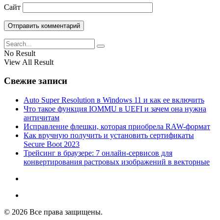
Сайт
No Result
View All Result
Свежие записи
Auto Super Resolution в Windows 11 и как ее включить
Что такое функция IOMMU в UEFI и зачем она нужна
античитам
Исправление флешки, которая приобрела RAW-формат
Как вручную получить и установить сертификаты
Secure Boot 2023
Трейсинг в браузере: 7 онлайн-сервисов для
конвертирования растровых изображений в векторные
© 2026 Все права защищены.