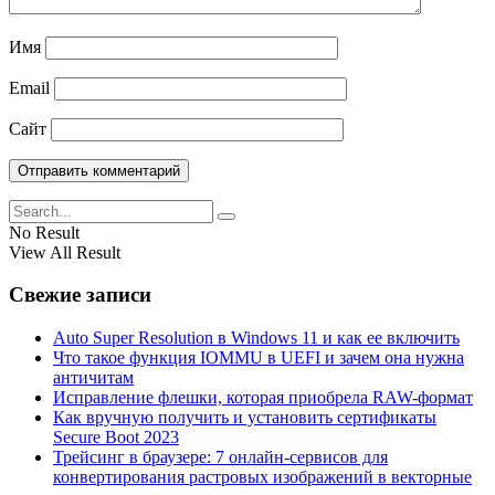
Имя
Email
Сайт
No Result
View All Result
Свежие записи
Auto Super Resolution в Windows 11 и как ее включить
Что такое функция IOMMU в UEFI и зачем она нужна
античитам
Исправление флешки, которая приобрела RAW-формат
Как вручную получить и установить сертификаты
Secure Boot 2023
Трейсинг в браузере: 7 онлайн-сервисов для
конвертирования растровых изображений в векторные