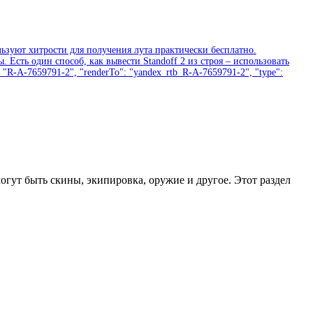
ьзуют хитрости для получения лута практически бесплатно.
 Есть один способ, как вывести Standoff 2 из строя – использовать
 "R-A-7659791-2", "renderTo": "yandex_rtb_R-A-7659791-2", "type":
огут быть скины, экипировка, оружие и другое. Этот раздел