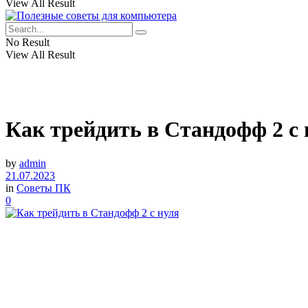
View All Result
No Result
View All Result
Как трейдить в Стандофф 2 с 
by
admin
21.07.2023
in
Советы ПК
0