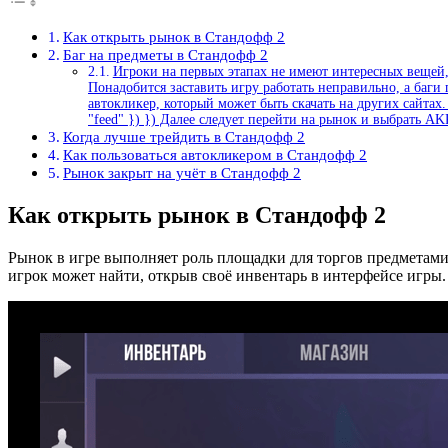
Как открыть рынок в Стандофф 2
Баг на предметы в Стандофф 2
Игроки на первых этапах не имеют интересных вещей,
Понадобится заставить игру работать неправильно, а баги
автокликер, который может быть скачать на других сайтах. 
"feed" }) }) Далее следует перейти на рынок и выбрать A
Когда лучше трейдить в Стандофф 2
Как пользоваться автокликером в Стандофф 2
Рынок закрыт на учёт в Стандофф 2
Как открыть рынок в Стандофф 2
Рынок в игре выполняет роль площадки для торгов предметами,
игрок может найти, открыв своё инвентарь в интерфейсе игры.