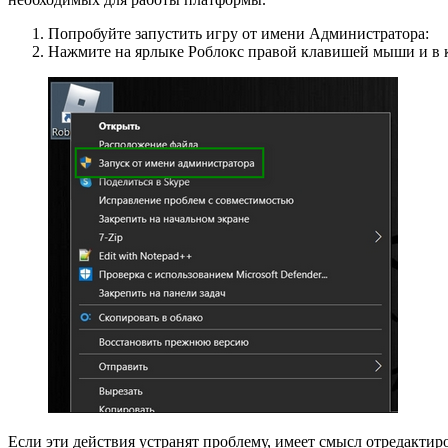
Попробуйте запустить игру от имени Администратора:
Нажмите на ярлыке Роблокс правой клавишей мыши и в 
Если эти действия устранят проблему, имеет смысл отредактир