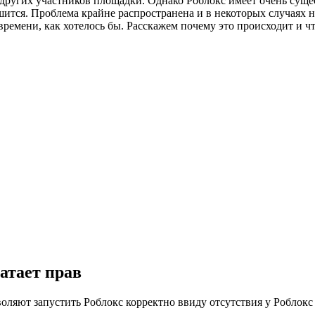
 других участников площадки. Однако Роблокс имеет очень суще
тся. Проблема крайне распространена и в некоторых случаях на
емени, как хотелось бы. Расскажем почему это происходит и что
ватает прав
оляют запустить Роблокс корректно ввиду отсутствия у Роблокс