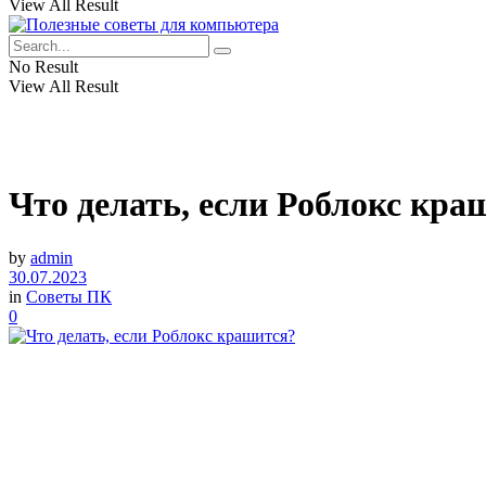
View All Result
No Result
View All Result
Что делать, если Роблокс кра
by
admin
30.07.2023
in
Советы ПК
0