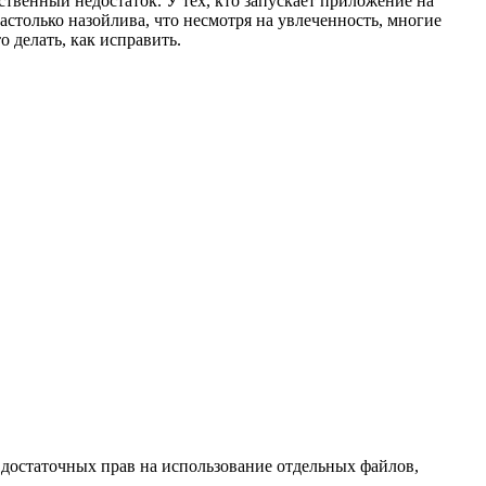
ственный недостаток. У тех, кто запускает приложение на
столько назойлива, что несмотря на увлеченность, многие
 делать, как исправить.
 достаточных прав на использование отдельных файлов,