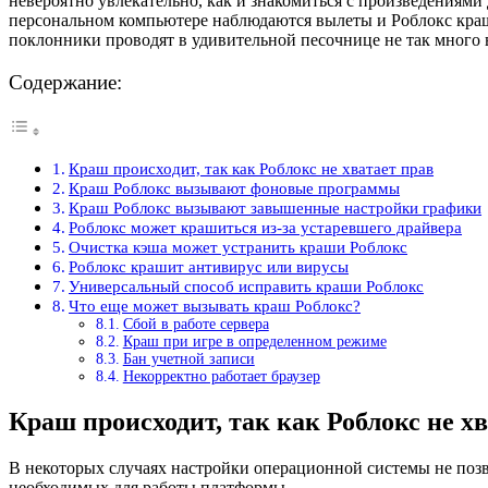
невероятно увлекательно, как и знакомиться с произведениями
персональном компьютере наблюдаются вылеты и Роблокс краши
поклонники проводят в удивительной песочнице не так много вр
Содержание:
Краш происходит, так как Роблокс не хватает прав
Краш Роблокс вызывают фоновые программы
Краш Роблокс вызывают завышенные настройки графики
Роблокс может крашиться из-за устаревшего драйвера
Очистка кэша может устранить краши Роблокс
Роблокс крашит антивирус или вирусы
Универсальный способ исправить краши Роблокс
Что еще может вызывать краш Роблокс?
Сбой в работе сервера
Краш при игре в определенном режиме
Бан учетной записи
Некорректно работает браузер
Краш происходит, так как Роблокс не х
В некоторых случаях настройки операционной системы не позв
необходимых для работы платформы.