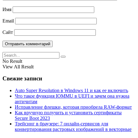
Имя
Email
Сайт
No Result
View All Result
Свежие записи
Auto Super Resolution в Windows 11 и как ее включить
Что такое функция IOMMU в UEFI и зачем она нужна
античитам
Исправление флешки, которая приобрела RAW-формат
Как вручную получить и установить сертификаты
Secure Boot 2023
Трейсинг в браузере: 7 онлайн-сервисов для
конвертирования растровых изображений в векторные