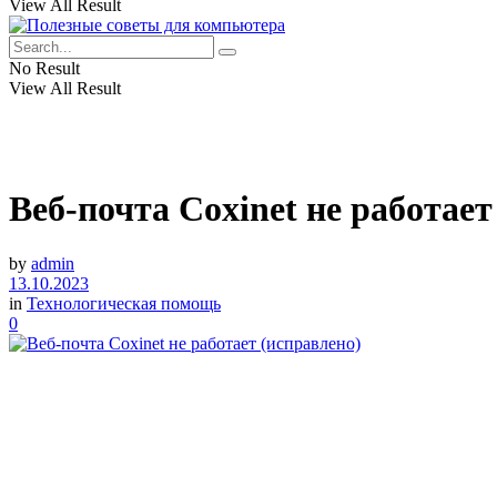
View All Result
No Result
View All Result
Веб-почта Coxinet не работает
by
admin
13.10.2023
in
Технологическая помощь
0