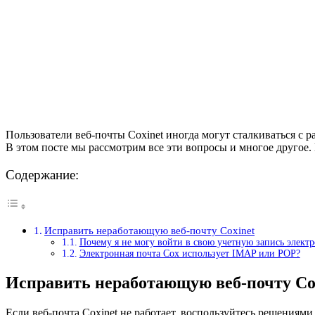
Пользователи веб-почты Coxinet иногда могут сталкиваться с
В этом посте мы рассмотрим все эти вопросы и многое другое. Ит
Содержание:
Исправить неработающую веб-почту Coxinet
Почему я не могу войти в свою учетную запись элект
Электронная почта Cox использует IMAP или POP?
Исправить неработающую веб-почту Co
Если веб-почта Coxinet не работает, воспользуйтесь решениям