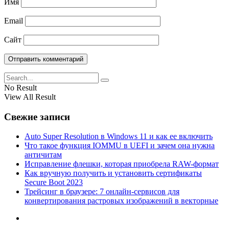
Имя
Email
Сайт
No Result
View All Result
Свежие записи
Auto Super Resolution в Windows 11 и как ее включить
Что такое функция IOMMU в UEFI и зачем она нужна
античитам
Исправление флешки, которая приобрела RAW-формат
Как вручную получить и установить сертификаты
Secure Boot 2023
Трейсинг в браузере: 7 онлайн-сервисов для
конвертирования растровых изображений в векторные