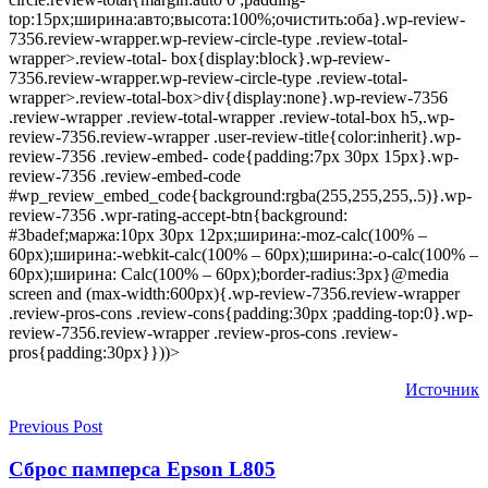
top:15px;ширина:авто;высота:100%;очистить:оба}.wp-review-
7356.review-wrapper.wp-review-circle-type .review-total-
wrapper>.review-total- box{display:block}.wp-review-
7356.review-wrapper.wp-review-circle-type .review-total-
wrapper>.review-total-box>div{display:none}.wp-review-7356
.review-wrapper .review-total-wrapper .review-total-box h5,.wp-
review-7356.review-wrapper .user-review-title{color:inherit}.wp-
review-7356 .review-embed- code{padding:7px 30px 15px}.wp-
review-7356 .review-embed-code
#wp_review_embed_code{background:rgba(255,255,255,.5)}.wp-
review-7356 .wpr-rating-accept-btn{background:
#3badef;маржа:10px 30px 12px;ширина:-moz-calc(100% –
60px);ширина:-webkit-calc(100% – 60px);ширина:-o-calc(100% –
60px);ширина: Calc(100% – 60px);border-radius:3px}@media
screen and (max-width:600px){.wp-review-7356.review-wrapper
.review-pros-cons .review-cons{padding:30px ;padding-top:0}.wp-
review-7356.review-wrapper .review-pros-cons .review-
pros{padding:30px}}))>
Источник
Previous Post
Сброс памперса Epson L805