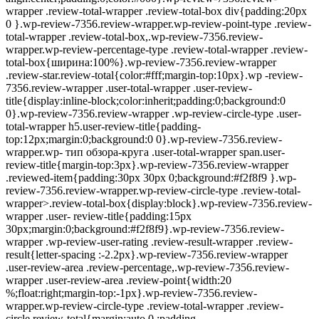
wrapper .review-total-wrapper .review-total-box div{padding:20px
0 }.wp-review-7356.review-wrapper.wp-review-point-type .review-
total-wrapper .review-total-box,.wp-review-7356.review-
wrapper.wp-review-percentage-type .review-total-wrapper .review-
total-box{ширина:100%}.wp-review-7356.review-wrapper
.review-star.review-total{color:#fff;margin-top:10px}.wp -review-
7356.review-wrapper .user-total-wrapper .user-review-
title{display:inline-block;color:inherit;padding:0;background:0
0}.wp-review-7356.review-wrapper .wp-review-circle-type .user-
total-wrapper h5.user-review-title{padding-
top:12px;margin:0;background:0 0}.wp-review-7356.review-
wrapper.wp- тип обзора-круга .user-total-wrapper span.user-
review-title{margin-top:3px}.wp-review-7356.review-wrapper
.reviewed-item{padding:30px 30px 0;background:#f2f8f9 }.wp-
review-7356.review-wrapper.wp-review-circle-type .review-total-
wrapper>.review-total-box{display:block}.wp-review-7356.review-
wrapper .user- review-title{padding:15px
30px;margin:0;background:#f2f8f9}.wp-review-7356.review-
wrapper .wp-review-user-rating .review-result-wrapper .review-
result{letter-spacing :-2.2px}.wp-review-7356.review-wrapper
.user-review-area .review-percentage,.wp-review-7356.review-
wrapper .user-review-area .review-point{width:20
%;float:right;margin-top:-1px}.wp-review-7356.review-
wrapper.wp-review-circle-type .review-total-wrapper .review-
circle.review-total{margin:auto 0 ;padding-