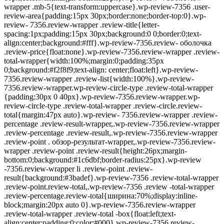
wrapper .mb-5{text-transform:uppercase}.wp-review-7356 .user-
review-area{padding:15px 30px;border:none;border-top:0}.wp-
review- 7356.review-wrapper .review-title{letter-
spacing:1px;padding:15px 30px;background:0 0;border:0;text-
align:center;background:#fff}.wp-review-7356.review- оболочка
.review-price{float:none}.wp-review-7356.review-wrapper .review-
total-wrapper{width:100%;margin:0;padding:35px
0;background:#f2f8f9;text-align: center;float:left}.wp-review-
7356.review-wrapper .review-list{width:100%}.wp-review-
7356.review-wrapper.wp-review-circle-type .review-total-wrapper
{padding:30px 0 40px}.wp-review-7356.review-wrapper.wp-
review-circle-type .review-total-wrapper .review-circle.review-
total{margin:47px auto}.wp-review- 7356.review-wrapper .review-
percentage .review-result-wrapper,.wp-review-7356.review-wrapper
.review-percentage .review-result,.wp-review-7356.review-wrapper
.review-point . обзор-результат-wrapper,.wp-review-7356.review-
wrapper .review-point .review-result{height:26px;margin-
bottom:0;background:#1c6dbf;border-radius:25px}.wp-review
-7356.review-wrapper li .review-point .review-
result{background:#3badef}.wp-review-7356 .review-total-wrapper
.review-point.review-total,.wp-review-7356 .review -total-wrapper
.review-percentage.review-total{ширина:70%;display:inline-
block;margin:20px auto 0}.wp-review-7356.review-wrapper
.review-total-wrapper .review-total -box{float:left;text-
align:center;padding:0;color:#000}.wp-review-7356.review-