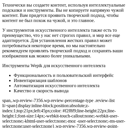
Технически вы создаете контент, используя интеллектуальные
подсказки и инструменты. Вы не копируете напрямую чужой
контент. Вам придется проявить творческий подход, чтобы
контент не был похож на чужой, и это главное.
У инструментов искусственного интеллекта также есть то
преимущество, что у нас нет строгих правил, и мир все еще
адаптируется. Для установления жестких правил может
потребоваться некоторое время, но мы настоятельно
рекомендуем проявлять творческий подход и сохранять ваши
изображения как можно более уникальными.
Инструменты Wepik для искусственного интеллекта
Функциональность и пользовательский интерфейс
Инвентаризация шаблонов
Автоматизация искусственного интеллекта
Качество и скорость вывода
span,.wp-review-7356.wp-review-percentage-type .review-list
li>span{display:inline-block;position:absolute;z-
index:1;top:21px;left:45px;color: #f2f8f9;line-height:22px;line-
height:1;font-size:14px;-webkit-touch-callout:none;-webkit-user-
select:none;-khtml-user-select:none;-moz -user-select:none;-ms-user-
select:none;user-select:none}.wp-review-7356.wp-review-point-