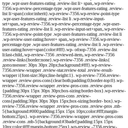
type .wpr-user-features-rating .review-list li> span,.wp-review-
7356.wp-review-percentage-type .wpr-user-features-rating .review-
list li>span{color:inherit}.wp-review-7356.wp-review-point-type
.wpr-user-features-rating .review-list li .wp-review-input-
set+span,.wp-review-7356.wp-review-percentage-type .wpr-user-
features-rating .review-list li .wp-review-input-set+span,.wp-review-
7356.wp-review-point-type .wpr-user-features-rating .review-list li
.wp-review-user-rating:hover+ span,.wp-review-7356.wp-review-
percentage-type .wpr-user-features-rating .review-list li .wp-review-
user-rating:hover+span{color:#fff}.wp- обзор-7356 .review-list
li:last-child,.wp-review-7356 .reviewed-item,.wp-review-7356
.review-links{border:none}.wp-review-7356 .review-links{
дополнение: 30px 30px 20px;background:#fff}.wp-review-
7356.review-wrapper .review-star.review-total .review-result-
wrapper i{font-size:36px;line-height:1}. wp-review-7356.review-
wrapper .review-pros-cons{clear:both;padding:0;border-top:0}.wp-
review-7356.review-wrapper .review-pros-cons .review-pros
{padding:30px 15px 30px 30px;box-sizing:border-box}.wp-review-
7356.review-wrapper .review-pros-cons .review-
cons{padding:30px 30px 30px 15px;box-sizing:border- box}.wp-
review-7356.review-wrapper .review-pros-cons .review-pros .mb-
5{background:#000;padding:15px 15px 10px;color:#fff;margin-
bottom:25px}. wp-review-7356.review-wrapper .review-pros-cons
.review-cons .mb-5{background:#3badef;padding:15px 15px
10px;color:#fff;margin-bottom:25px}.wp-review -7356.review-