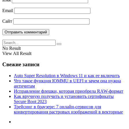
Email
Сайт
No Result
View All Result
Свежие записи
Auto Super Resolution в Windows 11 и как ее включить
Что такое функция IOMMU в UEFI и зачем она нужна
античитам
Исправление флешки, которая приобрела RAW-формат
Как вручную получить и установить сертификаты
Secure Boot 2023
Трейсинг в браузере: 7 онлайн-сервисов для
конвертирования растровых изображений в векторные