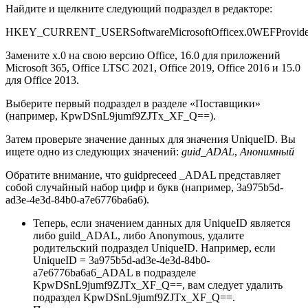
Найдите и щелкните следующий подраздел в редакторе:
HKEY_CURRENT_USERSoftwareMicrosoftOfficex.0WEFProvide
Замените x.0 на свою версию Office, 16.0 для приложений
Microsoft 365, Office LTSC 2021, Office 2019, Office 2016 и 15.0
для Office 2013.
Выберите первый подраздел в разделе «Поставщики»
(например, KpwDSnL9jumf9ZJTx_XF_Q==).
Затем проверьте значение данных для значения UniqueID. Вы
ищете одно из следующих значений:
guid_ADAL
,
Анонимный
Обратите внимание, что guidpreceed _ADAL представляет
собой случайный набор цифр и букв (например, 3a975b5d-
ad3e-4e3d-84b0-a7e6776ba6a6).
Теперь, если значением данных для UniqueID является
либо guild_ADAL, либо Anonymous, удалите
родительский подраздел UniqueID. Например, если
UniqueID = 3a975b5d-ad3e-4e3d-84b0-
a7e6776ba6a6_ADAL в подразделе
KpwDSnL9jumf9ZJTx_XF_Q==, вам следует удалить
подраздел KpwDSnL9jumf9ZJTx_XF_Q==.