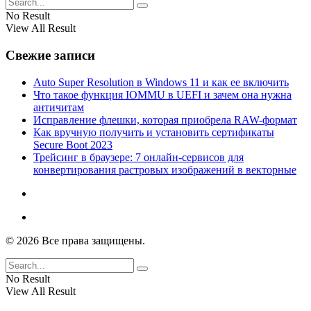
No Result
View All Result
Свежие записи
Auto Super Resolution в Windows 11 и как ее включить
Что такое функция IOMMU в UEFI и зачем она нужна
античитам
Исправление флешки, которая приобрела RAW-формат
Как вручную получить и установить сертификаты
Secure Boot 2023
Трейсинг в браузере: 7 онлайн-сервисов для
конвертирования растровых изображений в векторные
© 2026 Все права защищены.
No Result
View All Result