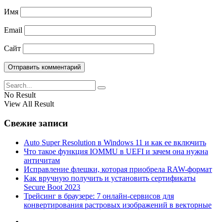
Имя
Email
Сайт
No Result
View All Result
Свежие записи
Auto Super Resolution в Windows 11 и как ее включить
Что такое функция IOMMU в UEFI и зачем она нужна
античитам
Исправление флешки, которая приобрела RAW-формат
Как вручную получить и установить сертификаты
Secure Boot 2023
Трейсинг в браузере: 7 онлайн-сервисов для
конвертирования растровых изображений в векторные