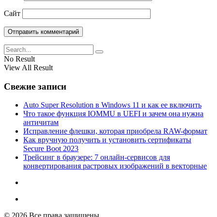
Сайт
No Result
View All Result
Свежие записи
Auto Super Resolution в Windows 11 и как ее включить
Что такое функция IOMMU в UEFI и зачем она нужна
античитам
Исправление флешки, которая приобрела RAW-формат
Как вручную получить и установить сертификаты
Secure Boot 2023
Трейсинг в браузере: 7 онлайн-сервисов для
конвертирования растровых изображений в векторные
© 2026 Все права защищены.