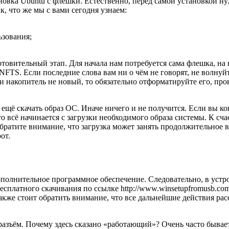
ановка Ubuntu с флешки. Естественно, перед самой установкой 
, что же мы с вами сегодня узнаем:
ьзования;
отовительный этап. Для начала нам потребуется сама флешка, на
NFTS. Если последние слова вам ни о чём не говорят, не волнуй
ли накопитель не новый, то обязательно отформатируйте его, п
щё скачать образ ОС. Иначе ничего и не получится. Если вы ко
всё начинается с загрузки необходимого образа системы. К счасть
ратите внимание, что загрузка может занять продолжительное вр
от.
ополнительное программное обеспечение. Следовательно, в устр
сплатного скачивания по ссылке http://www.winsetupfromusb.com
акже стоит обратить внимание, что все дальнейшие действия р
ъём. Почему здесь сказано «работающий»? Очень часто бывает, 