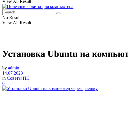
View All Result
No Result
View All Result
Установка Ubuntu на компьют
by
admin
14.07.2023
in
Советы ПК
0