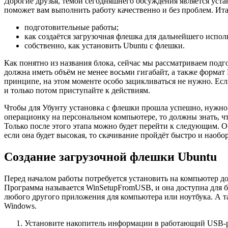
Дорогие друзья, темой сегодняшнего обсуждения является уст
поможет вам выполнить работу качественно и без проблем. Итак
подготовительные работы;
как создаётся загрузочная флешка для дальнейшего испол
собственно, как установить Ubuntu с флешки.
Как понятно из названия блока, сейчас мы рассматриваем подг
должна иметь объём не менее восьми гигабайт, а также формат 
принципе, на этом моменте особо зацикливаться не нужно. Ес
и только потом приступайте к действиям.
Чтобы для Убунту установка с флешки прошла успешно, нужно е
операционку на персональном компьютере, то должны знать, что 
Только после этого этапа можно будет перейти к следующим. Об
если она будет высокая, то скачивание пройдёт быстро и наобор
Создание загрузочной флешки Ubuntu
Перед началом работы потребуется установить на компьютер д
Программа называется WinSetupFromUSB, и она доступна для бе
любого другого приложения для компьютера или ноутбука. А т
Windows.
Установите накопитель информации в работающий USB-раз