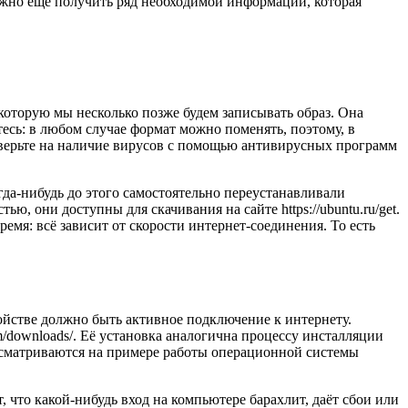
нужно ещё получить ряд необходимой информации, которая
 которую мы несколько позже будем записывать образ. Она
тесь: в любом случае формат можно поменять, поэтому, в
роверьте на наличие вирусов с помощью антивирусных программ
гда-нибудь до этого самостоятельно переустанавливали
ю, они доступны для скачивания на сайте https://ubuntu.ru/get.
емя: всё зависит от скорости интернет-соединения. То есть
ойстве должно быть активное подключение к интернету.
/downloads/. Её установка аналогична процессу инсталляции
ассматриваются на примере работы операционной системы
что какой-нибудь вход на компьютере барахлит, даёт сбои или