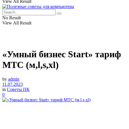
View All Result
No Result
View All Result
«Умный бизнес Start» тариф
МТС (м,l,s,xl)
by
admin
11.07.2023
in
Советы ПК
0