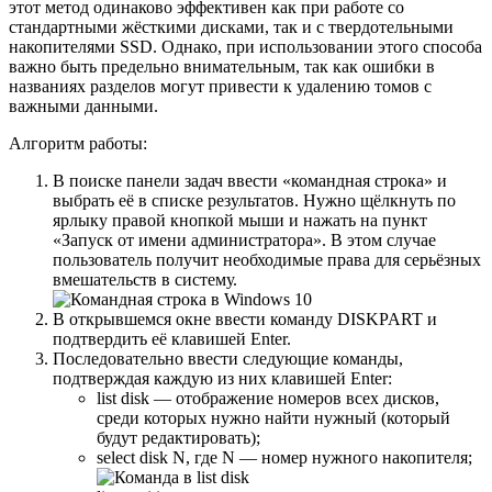
этот метод одинаково эффективен как при работе со
стандартными жёсткими дисками, так и с твердотельными
накопителями SSD. Однако, при использовании этого способа
важно быть предельно внимательным, так как ошибки в
названиях разделов могут привести к удалению томов с
важными данными.
Алгоритм работы:
В поиске панели задач ввести «командная строка» и
выбрать её в списке результатов. Нужно щёлкнуть по
ярлыку правой кнопкой мыши и нажать на пункт
«Запуск от имени администратора». В этом случае
пользователь получит необходимые права для серьёзных
вмешательств в систему.
В открывшемся окне ввести команду DISKPART и
подтвердить её клавишей Enter.
Последовательно ввести следующие команды,
подтверждая каждую из них клавишей Enter:
list disk — отображение номеров всех дисков,
среди которых нужно найти нужный (который
будут редактировать);
select disk N, где N — номер нужного накопителя;