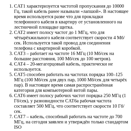
CAT1 характеризуется частотой пропускания до 10000
Гц, такой кабель ранее называли «лапшой». В настоящее
время используется разве что для прокладки
телефонного кабеля в квартиру от установленного на
лестничной площадке щитка.
CAT2 имеет полосу частот до 1 МГц, что для
чётырёхжильного кабеля соответствует скорости 4 Мб/
сек. Используется такой провод для соединения
телефона с квартирной коробкой.
CAT3 – работает на частоте 16 МГц (10 Мб/сек на
большие расстояния, 100 Мб/сек до 100 метров).
CAT4 – 20-мегагерцовый кабель, практически не
используется.
CAT5 способен работать на частотах порядка 100–125
МГц (100 Мб/сек для двух пар, 1000 Мб/сек для четырёх
пар). В настоящее время самая распространённая
категория для компьютерной витой пары.
CAT6 имеет полосу рабочих частот порядка 250 МГц (1
Гб/сек), у разновидности CAT6a рабочая частота
составляет 500 МГц, что соответствует скорости 10 Гб/
сек.
CAT7 – кабель, способный работать на частоте до 700
МГц, на сегодня заявлен и утверждён только стандартом
ISO