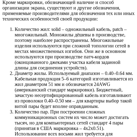
Кроме маркировки, обозначающей наличие и способ
организации экрана, существуют и другие обозначения,
применяемые производителями для обозначения тех или иных
технических особенностей своей продукции:
Количество жил: solid – одножильный кабель, patch –
многожильный. Моножилы дёшевы в производстве,
поэтому наиболее распространены. Многожильные
изделия используются при сложной топологии сетей в
местах множественных изгибов. Они же в основном
используются при производстве патч-кордов
(оконцованного джеками участка кабеля заданной
длины для соединения устройств).
Диаметр жилы. Используемый диапазон – 0.40–0.64 мм.
Кабельная продукция 5–6 категорий изготавливается из
жил диаметром 51 мм и обозначается 24AWG
(американский стандарт маркировки). Бюджетный,
зачастую несертифицированный кабель изготавливают
из проволоки 0.40–0.50 мм – для квартиры выбор такой
витой пары будет вполне оправданным.
Количество пар. При построении сложных
коммуникационных систем их число может достигать
тысяч, но для компьютерных сетей стандарт 4 пары
(принятая в США маркировка – 4х2х0.51).
Использование всех восьми жил требуется для