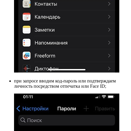
при запросе вводим код-пароль или подтверждаем
личность посредством отпечатка или Face ID;