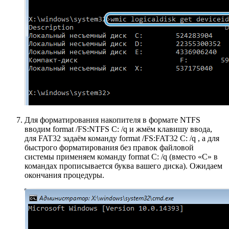
Для форматирования накопителя в формате NTFS
вводим format /FS:NTFS С: /q и жмём клавишу ввода,
для FAT32 задаём команду format /FS:FAT32 С: /q , а для
быстрого форматирования без правок файловой
системы применяем команду format С: /q (вместо «С» в
командах прописывается буква вашего диска). Ожидаем
окончания процедуры.