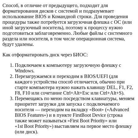
Способ, в отличие от предыдущего, подходит для
форматирования дисков с системой и подразумевает
использование BIOS и Командной строки. Для проведения
процедуры также потребуется загрузочная флешка с ОС (или
иной загрузочный носитель), поэтому к процессу нужно
подготовиться заблаговременно. Любые файлы с системного
раздела или носителя, в том числе операционная система,
будут удалены.
Как отформатировать диск через БИОС:
Подключаем к компьютеру загрузочную флешку с
Windows.
Перезагружаемся и переходим в BIOS/UEFI (для
каждого устройства способ отличается, обычно при
старте компьютера нужно нажать клавишу DEL, F1, F2,
F8, F10 или сочетание Ctrl+Alt+Esc или Ctrl+Alt+S).
Перемещаясь по меню посредством клавиатуры, меняем
приоритет загрузки для запуска с подключаемого
носителя — переходим на вкладку «Boot» («Advanced
BIOS Features») и в пункте FirstBoot Device (строка
также может называться «First Boot Priority» или
«1st Boot Priority») выставляем на первое место флешку
(или диск).