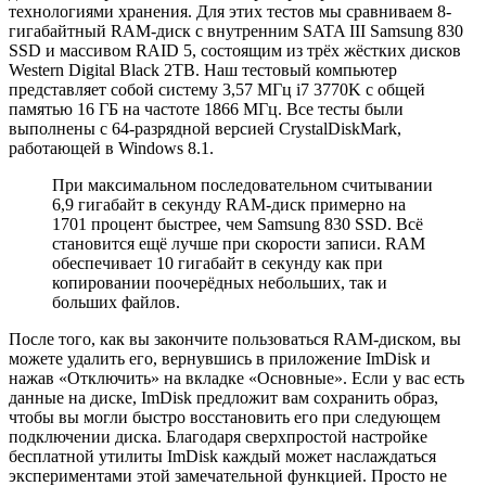
технологиями хранения. Для этих тестов мы сравниваем 8-
гигабайтный RAM-диск с внутренним SATA III Samsung 830
SSD и массивом RAID 5, состоящим из трёх жёстких дисков
Western Digital Black 2TB. Наш тестовый компьютер
представляет собой систему 3,57 МГц i7 3770K с общей
памятью 16 ГБ на частоте 1866 МГц. Все тесты были
выполнены с 64-разрядной версией CrystalDiskMark,
работающей в Windows 8.1.
При максимальном последовательном считывании
6,9 гигабайт в секунду RAM-диск примерно на
1701 процент быстрее, чем Samsung 830 SSD. Всё
становится ещё лучше при скорости записи. RAM
обеспечивает 10 гигабайт в секунду как при
копировании поочерёдных небольших, так и
больших файлов.
После того, как вы закончите пользоваться RAM-диском, вы
можете удалить его, вернувшись в приложение ImDisk и
нажав «Отключить» на вкладке «Основные». Если у вас есть
данные на диске, ImDisk предложит вам сохранить образ,
чтобы вы могли быстро восстановить его при следующем
подключении диска. Благодаря сверхпростой настройке
бесплатной утилиты ImDisk каждый может наслаждаться
экспериментами этой замечательной функцией. Просто не