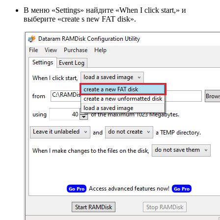
В меню «Settings» найдите «When I click start,» и
выберите «create s new FAT disk».