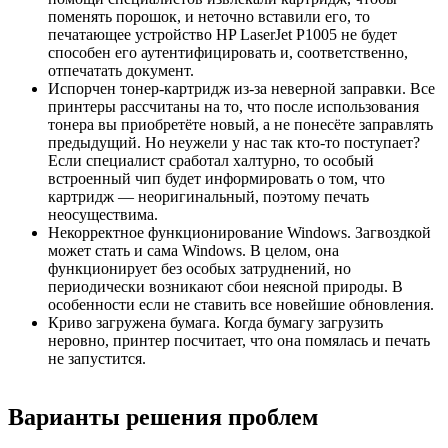
поменять порошок, и неточно вставили его, то
печатающее устройство HP LaserJet P1005 не будет
способен его аутентифицировать и, соответственно,
отпечатать документ.
Испорчен тонер-картридж из-за неверной заправки. Все
принтеры рассчитаны на то, что после использования
тонера вы приобретёте новый, а не понесёте заправлять
предыдущий. Но неужели у нас так кто-то поступает?
Если специалист сработал халтурно, то особый
встроенный чип будет информировать о том, что
картридж — неоригинальный, поэтому печать
неосуществима.
Некорректное функционирование Windows. Загвоздкой
может стать и сама Windows. В целом, она
функционирует без особых затруднений, но
периодически возникают сбои неясной природы. В
особенности если не ставить все новейшие обновления.
Криво загружена бумага. Когда бумагу загрузить
неровно, принтер посчитает, что она помялась и печать
не запустится.
Варианты решения проблем