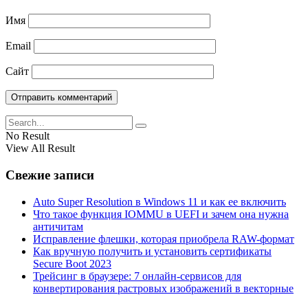
Имя
Email
Сайт
No Result
View All Result
Свежие записи
Auto Super Resolution в Windows 11 и как ее включить
Что такое функция IOMMU в UEFI и зачем она нужна
античитам
Исправление флешки, которая приобрела RAW-формат
Как вручную получить и установить сертификаты
Secure Boot 2023
Трейсинг в браузере: 7 онлайн-сервисов для
конвертирования растровых изображений в векторные