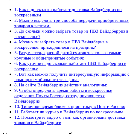
Как и до скольки работает доставка Вайлдберриз по
воскресеньям
Можно выделить три способа передачи приобретенных
товаров клиентам:
До скольки можно забрать товар из ПВЗ Вайлдберриз в
воскресенье?
Можно ли забрать товар в ПВЗ Вайлдбериз в
воскресенье, приходящиеся на праздник?
Разумеется, красной датой считаются только самые
крупные и общепринятые события:
Как уточнить до скольки работает ПВЗ Вайлдберриз в
воскресенье
Вот как можно получить интересующую информацию с
помощью мобильного телефона:
На сайте Вайлдберриз действия аналогичны:
Чтобы определить время работы в воскресенье
отделения Почты России, сотрудничающего с
Вайлдберриз
Типичное время ближе к принятому в Почте России:
Работает ли курьер в Вайлдберриз по воскресеньям
Посмотрите видео о том, как организована доставка
товаров в Вайлдберриз: