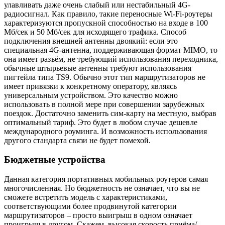
улавливать даже очень слабый или нестабильный 4G-
радиосигнал. Как правило, такие переносные Wi-Fi-роутеры
характеризуются пропускной способностью на входе в 100
Мб/сек и 50 Мб/сек для исходящего трафика. Способ
подключения внешней антенны двоякий: если это
специальная 4G-антенна, поддерживающая формат MIMO, то
она имеет разъём, не требующий использования переходника,
обычные штырьевые антенны требуют использования
пигтейла типа TS9. Обычно этот тип маршрутизаторов не
имеет привязки к конкретному оператору, являясь
универсальным устройством. Это качество можно
использовать в полной мере при совершении зарубежных
поездок. Достаточно заменить сим-карту на местную, выбрав
оптимальный тариф. Это будет в любом случае дешевле
международного роуминга. И возможность использования
другого стандарта связи не будет помехой.
Бюджетные устройства
Данная категория портативных мобильных роутеров самая
многочисленная. Но бюджетность не означает, что вы не
сможете встретить модель с характеристиками,
соответствующими более продвинутой категории
маршрутизаторов – просто выигрыш в одном означает
проигрыш в другом. Скажем, высокая скорость приёма/