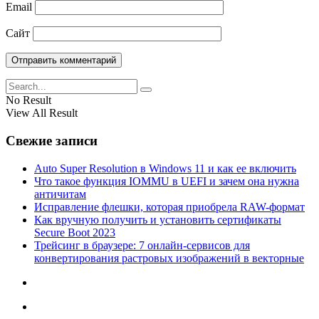
Email
Сайт
No Result
View All Result
Свежие записи
Auto Super Resolution в Windows 11 и как ее включить
Что такое функция IOMMU в UEFI и зачем она нужна
античитам
Исправление флешки, которая приобрела RAW-формат
Как вручную получить и установить сертификаты
Secure Boot 2023
Трейсинг в браузере: 7 онлайн-сервисов для
конвертирования растровых изображений в векторные