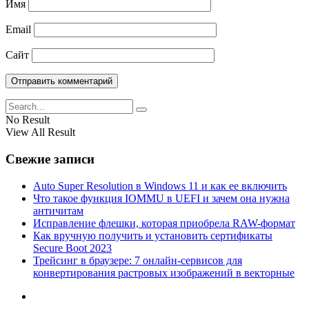
Имя
Email
Сайт
No Result
View All Result
Свежие записи
Auto Super Resolution в Windows 11 и как ее включить
Что такое функция IOMMU в UEFI и зачем она нужна
античитам
Исправление флешки, которая приобрела RAW-формат
Как вручную получить и установить сертификаты
Secure Boot 2023
Трейсинг в браузере: 7 онлайн-сервисов для
конвертирования растровых изображений в векторные