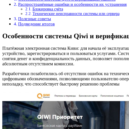
Распространённые ошибки и особенности их устранения
Блокировка счёта
Технические неисправности системы или сервера
Полезные советы
Подведение итогов
Особенности системы Qiwi и верифика
Платёжная электронная система Киви: для начала её эксплуата
устройство, зарегистрироваться и пользоваться услугами. Сис
снятия денег и конфиденциальность данных, позволяет пополн
абсолютным отсутствием комиссии.
Разработчики позаботились об отсутствии ошибок на технич
цифровыми обозначениями, позволяющими пользователю операт
неполадку, что способствует быстрому решению проблемы