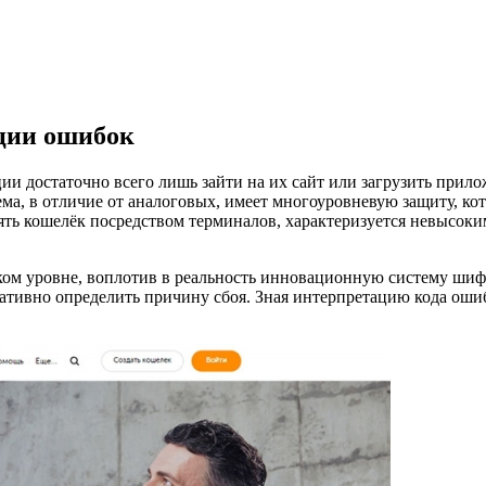
ции ошибок
ции достаточно всего лишь зайти на их сайт или загрузить прил
тема, в отличие от аналоговых, имеет многоуровневую защиту, к
ять кошелёк посредством терминалов, характеризуется невысоки
еском уровне, воплотив в реальность инновационную систему 
ивно определить причину сбоя. Зная интерпретацию кода ошибк