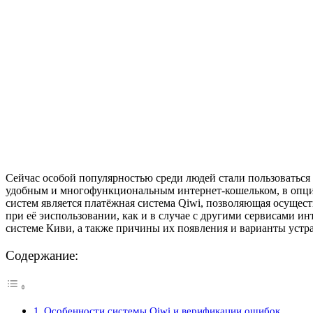
Сейчас особой популярностью среди людей стали пользоваться
удобным и многофункциональным интернет-кошельком, в опции
систем является платёжная система Qiwi, позволяющая осущест
при её эиспользовании, как и в случае с другими сервисами 
системе Киви, а также причины их появления и варианты устр
Содержание:
Особенности системы Qiwi и верификации ошибок