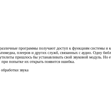
азличные программы получают доступ к функциям системы и ко
ьтимедиа, плееров и других служб, связанных с аудио. Одну биб
утилиты пришлось бы устанавливать свой звуковой модуль. Но е
И при попытке их открыть появится ошибка.
 обработки звука