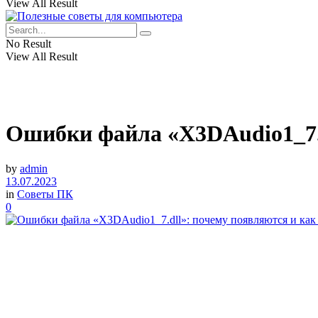
View All Result
No Result
View All Result
Ошибки файла «X3DAudio1_7.d
by
admin
13.07.2023
in
Советы ПК
0