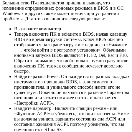
Большинство IT-специалистов пришли к выводу, что
изменение определённых фоновых режимов в BIOS и в ОС
Windows 7 и других также может помочь при устранении
проблемы. Для этого выполните следующие шаги:
Выключите компьютер.
Теперь включите ПК и войдите в BIOS, нажав клавишу
BIOS во время загрузки системы. Ключ BIOS обычно
отображается на экране загрузки с надписью «Нажмите
___, чтобы войти в программу установки». Обычными
кнопками запуска BIOS являются F1, F2, Del, Esc и F10.
Обратите внимание, что действовать нужно сразу после
включения ПК, так как сообщение исчезает довольно
быстро.
Найдите раздел Power. Он находится на разных вкладках
инструментов прошивки BIOS, в зависимости от
производителя, и уникального способа найти его не
существует. Обычно он находится в разделе «Параметры
питания» или что-то похожее на это, и называется
«Настройки ACPI».
Найдите параметр «Включить спящий режим» или
«Функции ACPI» и убедитесь, что они включены. Ниже
вы должны увидеть варианты состояния сна ACPI или
состояния ожидания ACPI, поэтому убедитесь, что вы
изменили их с S1 на S3.