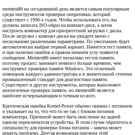
memtest86 на сегодняшний день является самым популярным
среди инструментов проверки оперативки, который
существует с 1990-х годов. Чтобы использовать его, вы
должны записать ISO-образ на компакт-диск, а затем
настроить компьютер для приоритетной загрузки с диска.
После загрузки с компакт-диска вы увидите меню с
несколькими различными параметрами. По умолчанию будет
автоматически выбран первый вариант. Начнётся тест памяти,
и при наличии ошибок в правом нижнем углу появится
сообщение. Memtest86 имеет несколько тестов памяти,
поэтому процесс занимает немного больше времени, чем
инструмент проверки памяти Windows. Это отличный
помощник каждого администратора и в значительной степени
промышленный стандарт для диагностики памяти.
Существуют и другие инструменты, которые выполняют
аналогичные проверки памяти, но memtest86 является
наиболее исчерпывающим и точным из всех.
Критическая ошибка Kernel-Power обычно связана с питанием
и указывает на то, что что-то не так с блоком питания
компьютера. Причиной может быть окисление на задней
панели переключателя устройства. В этом случае обратитесь к
специалисту для проверки блока питания – замена может
решить проблему. Другая возможная причина этой