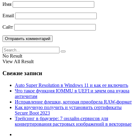
Имя
Email
Сайт
No Result
View All Result
Свежие записи
Auto Super Resolution в Windows 11 и как ее включить
Что такое функция IOMMU в UEFI и зачем она нужна
античитам
Исправление флешки, которая приобрела RAW-формат
Как вручную получить и установить сертификаты
Secure Boot 2023
Трейсинг в браузере: 7 онлайн-сервисов для
конвертирования растровых изображений в векторные