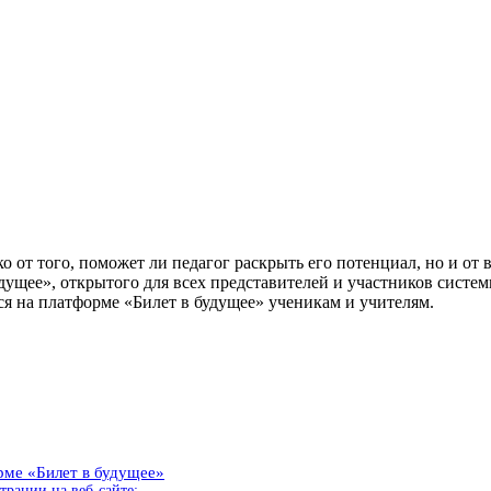
о от того, поможет ли педагог раскрыть его потенциал, но и от 
удущее», открытого для всех представителей и участников системы
ся на платформе «Билет в будущее» ученикам и учителям.
рме «Билет в будущее»
трации на веб-сайте: