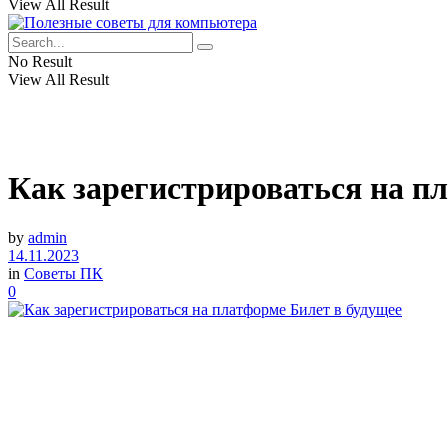
View All Result
No Result
View All Result
Как зарегистрироваться на п
by
admin
14.11.2023
in
Советы ПК
0