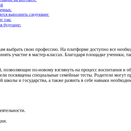
ей
печных:
бится выполнить следующее:
т так:
 в будущее:
икам выбрать свою профессию. На платформе доступно все необх
инять участие в мастер-классах. Благодаря площадке ученики, т
й, позволяющие по-новому взглянуть на процесс воспитания и о
цели посвящены специальные семейные тесты. Родители могут п
й школы и государства, а также развить в себе навыки необход
еятельности.
ции.